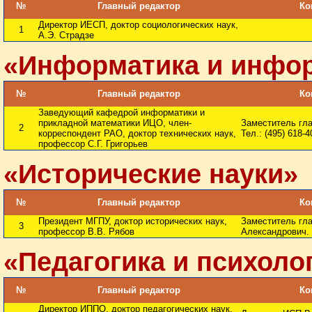
№
Главный редактор
Ко
Директор ИЕСП, доктор социологических наук,
1
А.Э. Страдзе
«Информатика и инфор
№
Главный редактор
Ко
Заведующий кафедрой информатики и
прикладной математики ИЦО, член-
Заместитель гла
2
корреспондент РАО, доктор технических наук,
Тел.: (495) 618-4
профессор С.Г. Григорьев
«Исторические науки»
№
Главный редактор
Ко
Президент МГПУ, доктор исторических наук,
Заместитель гл
3
профессор В.В. Рябов
Александрович. 
«Педагогика и психоло
№
Главный редактор
Ко
Директор ИППО, доктор педагогических наук,