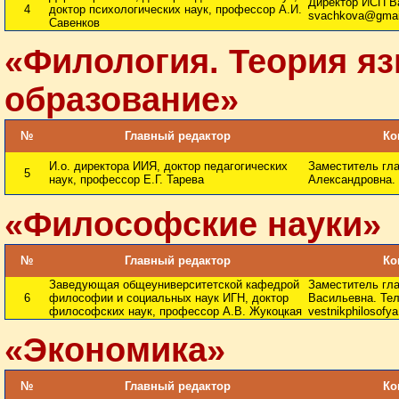
Директор ИСП Ва
4
доктор психологических наук, профессор А.И.
svachkova@gmai
Савенков
«Филология. Теория я
образование»
№
Главный редактор
Ко
И.о. директора ИИЯ, доктор педагогических
Заместитель гл
5
наук, профессор Е.Г. Тарева
Александровна. 
«Философские науки»
№
Главный редактор
Ко
Заведующая общеуниверситетской кафедрой
Заместитель гла
6
философии и социальных наук ИГН, доктор
Васильевна. Тел.
философских наук, профессор А.В. Жукоцкая
vestnikphilosofy
«Экономика»
№
Главный редактор
Ко